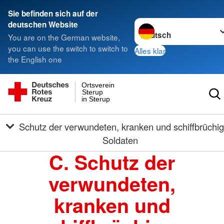
Sie befinden sich auf der
Sprache wechseln zu
deutschen Website
You are on the German website,
you can use the switch to switch to
Alles klar
the English one
Ortsverein
Sterup
in Sterup
Schutz der verwundeten, kranken und schiffbrüchigen
Soldaten
C. Schutz der
verwundeten,
kranken und