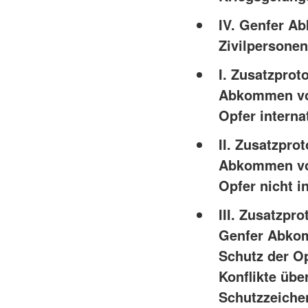
IV. Genfer A
Zivilpersonen
I. Zusatzprot
Abkommen vom
Opfer interna
II. Zusatzpro
Abkommen vom
Opfer nicht i
III. Zusatzpr
Genfer Abkom
Schutz der Op
Konflikte übe
Schutzzeiche