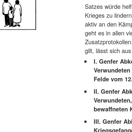
Satzes würde hel
Krieges zu lindern
aktiv an den Kämp
geht es in allen
Zusatzprotokoll
gilt, lässt sich a
I. Genfer Ab
Verwundeten 
Felde vom 12
II. Genfer A
Verwundeten,
bewaffneten 
III. Genfer 
Kriegsgefang