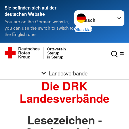
Sie befinden sich auf der
Sprache wechseln zu
deutschen Website
You are on the German website,
you can use the switch to switch to
Alles klar
the English one
Ortsverein
Sterup
in Sterup
Landesverbände
Die DRK
Landesverbände
Lesezeichen -