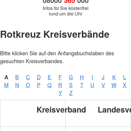
08000
365
000
Infos für Sie kostenfrei
rund um die Uhr
Rotkreuz Kreisverbände
Bitte klicken Sie auf den Anfangsbuchstaben des
gesuchten Kreisverbandes.
A
B
C
D
E
F
G
H
I
J
K
L
M
N
O
P
Q
R
S
T
U
V
W
X
Y
Z
Kreisverband
Landesv