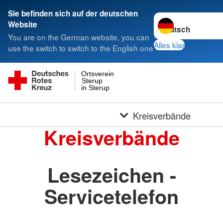
Sie befinden sich auf der deutschen
Sprache wechseln 
Website
You are on the German website, you can
Alles klar
use the switch to switch to the English one
Ortsverein
Sterup
in Sterup
Kreisverbände
Kreisverbände
Lesezeichen -
Servicetelefon