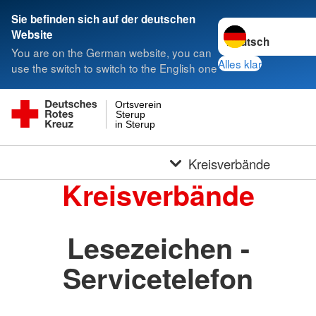
Sie befinden sich auf der deutschen
Sprache wechseln 
Website
You are on the German website, you can
Alles klar
use the switch to switch to the English one
Ortsverein
Sterup
in Sterup
Kreisverbände
Kreisverbände
Lesezeichen -
Servicetelefon