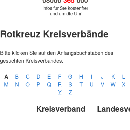
08000
365
000
Infos für Sie kostenfrei
rund um die Uhr
Rotkreuz Kreisverbände
Bitte klicken Sie auf den Anfangsbuchstaben des
gesuchten Kreisverbandes.
A
B
C
D
E
F
G
H
I
J
K
L
M
N
O
P
Q
R
S
T
U
V
W
X
Y
Z
Kreisverband
Landesv