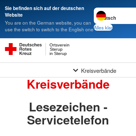
Sie befinden sich auf der deutschen
Sprache wechseln 
Website
You are on the German website, you can
Alles klar
use the switch to switch to the English one
Ortsverein
Sterup
in Sterup
Kreisverbände
Kreisverbände
Lesezeichen -
Servicetelefon