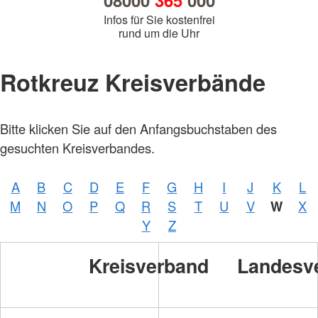
08000
365
000
Infos für Sie kostenfrei
rund um die Uhr
Rotkreuz Kreisverbände
Bitte klicken Sie auf den Anfangsbuchstaben des
gesuchten Kreisverbandes.
A
B
C
D
E
F
G
H
I
J
K
L
M
N
O
P
Q
R
S
T
U
V
W
X
Y
Z
Kreisverband
Landesv