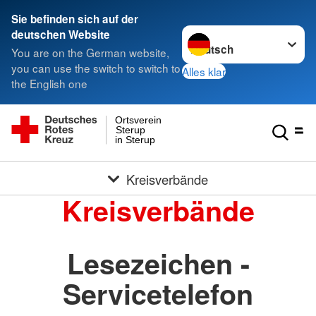
Sie befinden sich auf der
Sprache wechseln zu
deutschen Website
You are on the German website,
you can use the switch to switch to
Alles klar
the English one
Ortsverein
Sterup
in Sterup
Kreisverbände
Kreisverbände
Lesezeichen -
Servicetelefon