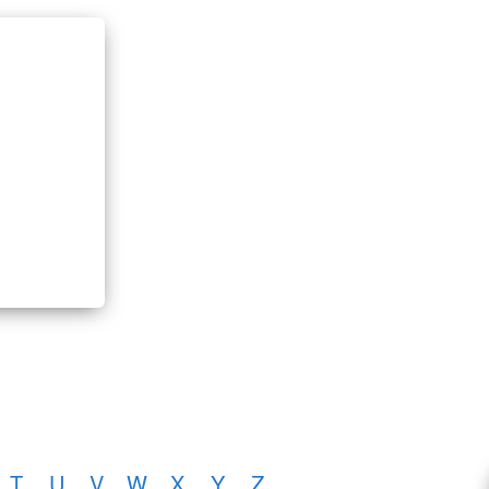
T
U
V
W
X
Y
Z