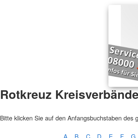
Rotkreuz Kreisverbänd
Bitte klicken Sie auf den Anfangsbuchstaben des 
A
B
C
D
E
F
G