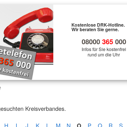
Kostenlose DRK-Hotline.
Wir beraten Sie gerne.
08000
365
000
Infos für Sie kostenfrei
rund um die Uhr
e
gesuchten Kreisverbandes.
H
I
J
K
L
M
N
O
P
Q
R
S