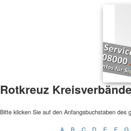
Rotkreuz Kreisverbänd
Bitte klicken Sie auf den Anfangsbuchstaben des 
A
B
C
D
E
F
G