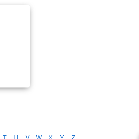
T
U
V
W
X
Y
Z