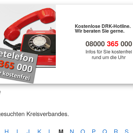
Kostenlose DRK-Hotline.
Wir beraten Sie gerne.
08000
365
000
Infos für Sie kostenfrei
rund um die Uhr
e
gesuchten Kreisverbandes.
H
I
J
K
L
M
N
O
P
Q
R
S