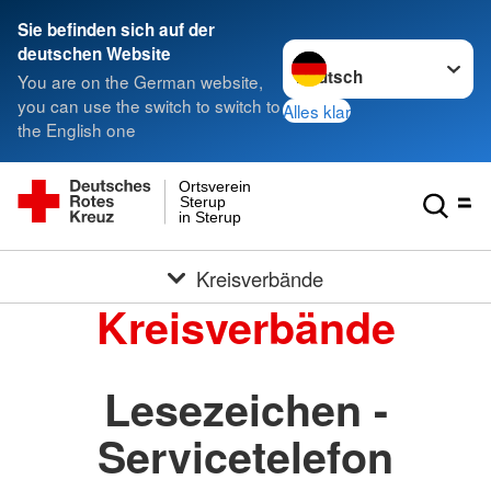
Sie befinden sich auf der
Sprache wechseln zu
deutschen Website
You are on the German website,
you can use the switch to switch to
Alles klar
the English one
Ortsverein
Sterup
in Sterup
Kreisverbände
Kreisverbände
Lesezeichen -
Servicetelefon