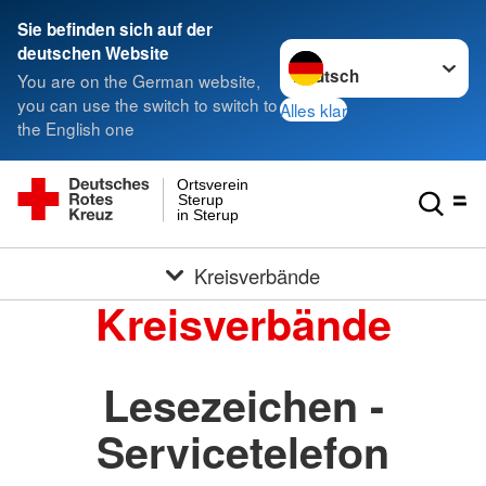
Sie befinden sich auf der
Sprache wechseln zu
deutschen Website
You are on the German website,
you can use the switch to switch to
Alles klar
the English one
Ortsverein
Sterup
in Sterup
Kreisverbände
Kreisverbände
Lesezeichen -
Servicetelefon