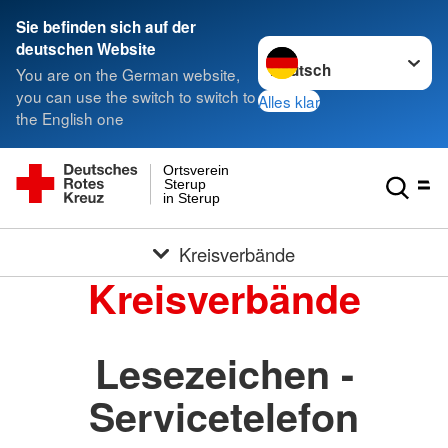
Sie befinden sich auf der
Sprache wechseln zu
deutschen Website
You are on the German website,
you can use the switch to switch to
Alles klar
the English one
Ortsverein
Sterup
in Sterup
Kreisverbände
Kreisverbände
Lesezeichen -
Servicetelefon