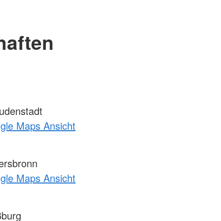
haften
udenstadt
ogle Maps Ansicht
ersbronn
ogle Maps Ansicht
ßburg