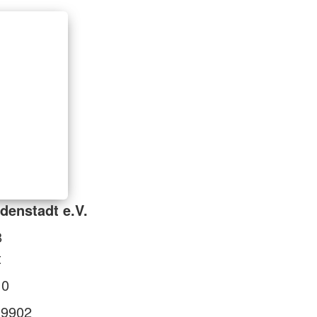
denstadt e.V.
8
t
 0
 9902