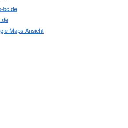
k-bc.de
c.de
ogle Maps Ansicht